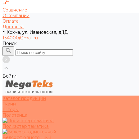
Сравнение
О компании
Оплата
Доставка
г. Кохма, ул. Ивановская, д.1Д
134000@mail.ru
Поиск
Войти
Каталог продукции
Ткани
Шторы
Полотенца
Полиэстер тематика
Велсофт однотонный