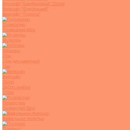
Велсофт "Бамбуковый" 200гр
Велсофт "Блестящий"
Велсофт "Полоса"
Полисатин
Полисатин 85гр
Мулетон
Гобелен
2,0м
2,0м двухцветный
1,5м
Велсофт
250гр
280гр. Амбре
170гр
Полиэстер
Полиэстер 65гр
Вафельное полотно
Поплекс