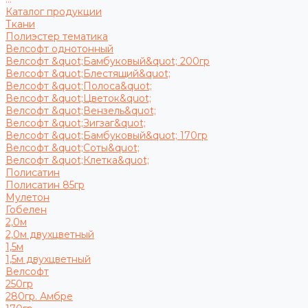
Каталог продукции
Ткани
Полиэстер тематика
Велсофт однотонный
Велсофт &quot;Бамбуковый&quot; 200гр
Велсофт &quot;Блестящий&quot;
Велсофт &quot;Полоса&quot;
Велсофт &quot;Цветок&quot;
Велсофт &quot;Вензель&quot;
Велсофт &quot;Зигзаг&quot;
Велсофт &quot;Бамбуковый&quot; 170гр
Велсофт &quot;Соты&quot;
Велсофт &quot;Клетка&quot;
Полисатин
Полисатин 85гр
Мулетон
Гобелен
2,0м
2,0м двухцветный
1,5м
1,5м двухцветный
Велсофт
250гр
280гр. Амбре