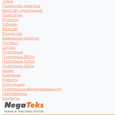
Ткани
Полиэстер тематика
Велсофт однотонный
Полисатин
Мулетон
Гобелен
Велсофт
Полиэстер
Вафельное полотно
Поплекс
Шторы
Полотенца
Полотенца 380гр
Полотенца 400гр
Полотенца 420гр
Акции
Компания
Новости
Сотрудники
Политика конфиденциальности
Сертификаты
Контакты