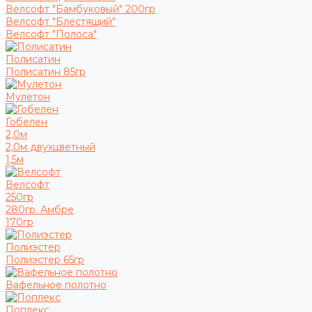
Велсофт "Бамбуковый" 200гр
Велсофт "Блестящий"
Велсофт "Полоса"
Полисатин
Полисатин 85гр
Мулетон
Гобелен
2,0м
2,0м двухцветный
1,5м
Велсофт
250гр
280гр. Амбре
170гр
Полиэстер
Полиэстер 65гр
Вафельное полотно
Поплекс