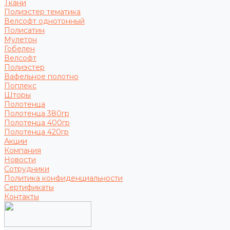
Ткани
Полиэстер тематика
Велсофт однотонный
Полисатин
Мулетон
Гобелен
Велсофт
Полиэстер
Вафельное полотно
Поплекс
Шторы
Полотенца
Полотенца 380гр
Полотенца 400гр
Полотенца 420гр
Акции
Компания
Новости
Сотрудники
Политика конфиденциальности
Сертификаты
Контакты