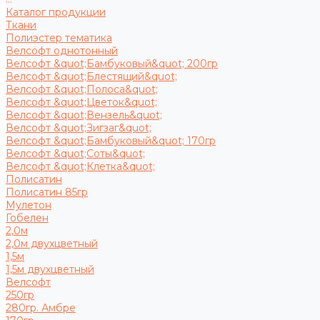
Каталог продукции
Ткани
Полиэстер тематика
Велсофт однотонный
Велсофт &quot;Бамбуковый&quot; 200гр
Велсофт &quot;Блестящий&quot;
Велсофт &quot;Полоса&quot;
Велсофт &quot;Цветок&quot;
Велсофт &quot;Вензель&quot;
Велсофт &quot;Зигзаг&quot;
Велсофт &quot;Бамбуковый&quot; 170гр
Велсофт &quot;Соты&quot;
Велсофт &quot;Клетка&quot;
Полисатин
Полисатин 85гр
Мулетон
Гобелен
2,0м
2,0м двухцветный
1,5м
1,5м двухцветный
Велсофт
250гр
280гр. Амбре