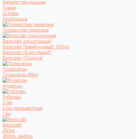
Каталог продукции
Ткани
Шторы
Полотенца
Полиэстер тематика
Велсофт однотонный
Велсофт "Бамбуковый" 200гр
Велсофт "Блестящий"
Велсофт "Полоса"
Полисатин
Полисатин 85гр
Мулетон
Гобелен
2,0м
2,0м двухцветный
1,5м
Велсофт
250гр
280гр. Амбре