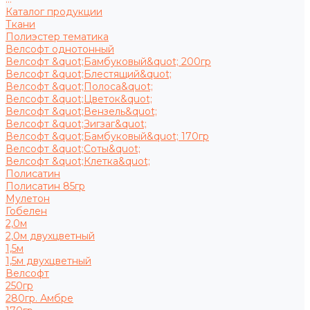
Каталог продукции
Ткани
Полиэстер тематика
Велсофт однотонный
Велсофт &quot;Бамбуковый&quot; 200гр
Велсофт &quot;Блестящий&quot;
Велсофт &quot;Полоса&quot;
Велсофт &quot;Цветок&quot;
Велсофт &quot;Вензель&quot;
Велсофт &quot;Зигзаг&quot;
Велсофт &quot;Бамбуковый&quot; 170гр
Велсофт &quot;Соты&quot;
Велсофт &quot;Клетка&quot;
Полисатин
Полисатин 85гр
Мулетон
Гобелен
2,0м
2,0м двухцветный
1,5м
1,5м двухцветный
Велсофт
250гр
280гр. Амбре