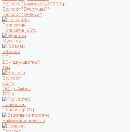
Велсофт "Бамбуковый" 200гр
Велсофт "Блестящий"
Велсофт "Полоса"
Полисатин
Полисатин 85гр
Мулетон
Гобелен
2,0м
2,0м двухцветный
1,5м
Велсофт
250гр
280гр. Амбре
170гр
Полиэстер
Полиэстер 65гр
Вафельное полотно
Поплекс