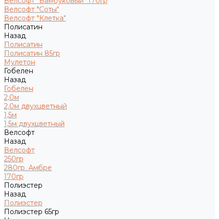
Велсофт "Бамбуковый" 170гр
Велсофт "Соты"
Велсофт "Клетка"
Полисатин
Назад
Полисатин
Полисатин 85гр
Мулетон
Гобелен
Назад
Гобелен
2,0м
2,0м двухцветный
1,5м
1,5м двухцветный
Велсофт
Назад
Велсофт
250гр
280гр. Амбре
170гр
Полиэстер
Назад
Полиэстер
Полиэстер 65гр