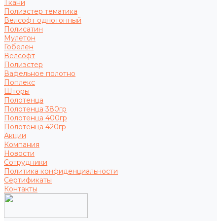
Ткани
Полиэстер тематика
Велсофт однотонный
Полисатин
Мулетон
Гобелен
Велсофт
Полиэстер
Вафельное полотно
Поплекс
Шторы
Полотенца
Полотенца 380гр
Полотенца 400гр
Полотенца 420гр
Акции
Компания
Новости
Сотрудники
Политика конфиденциальности
Сертификаты
Контакты