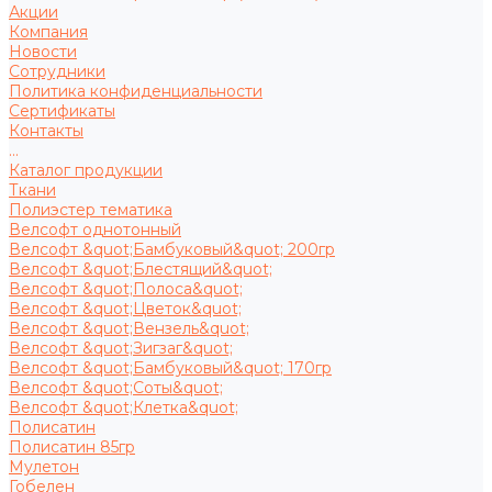
Акции
Компания
Новости
Сотрудники
Политика конфиденциальности
Сертификаты
Контакты
...
Каталог продукции
Ткани
Полиэстер тематика
Велсофт однотонный
Велсофт &quot;Бамбуковый&quot; 200гр
Велсофт &quot;Блестящий&quot;
Велсофт &quot;Полоса&quot;
Велсофт &quot;Цветок&quot;
Велсофт &quot;Вензель&quot;
Велсофт &quot;Зигзаг&quot;
Велсофт &quot;Бамбуковый&quot; 170гр
Велсофт &quot;Соты&quot;
Велсофт &quot;Клетка&quot;
Полисатин
Полисатин 85гр
Мулетон
Гобелен