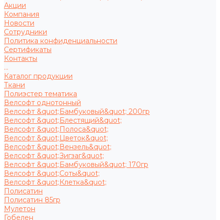
Акции
Компания
Новости
Сотрудники
Политика конфиденциальности
Сертификаты
Контакты
...
Каталог продукции
Ткани
Полиэстер тематика
Велсофт однотонный
Велсофт &quot;Бамбуковый&quot; 200гр
Велсофт &quot;Блестящий&quot;
Велсофт &quot;Полоса&quot;
Велсофт &quot;Цветок&quot;
Велсофт &quot;Вензель&quot;
Велсофт &quot;Зигзаг&quot;
Велсофт &quot;Бамбуковый&quot; 170гр
Велсофт &quot;Соты&quot;
Велсофт &quot;Клетка&quot;
Полисатин
Полисатин 85гр
Мулетон
Гобелен