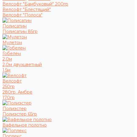
Велсофт "Бамбуковый" 200гр
Велсофт "Блестящий"
Велсофт "Полоса"
Полисатин
Полисатин 85гр
Мулетон
Гобелен
2,0м
2,0м двухцветный
1,5м
Велсофт
250гр
280гр. Амбре
170гр
Полиэстер
Полиэстер 65гр
Вафельное полотно
Поплекс