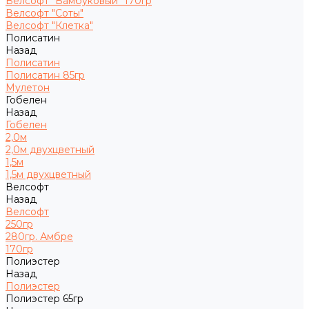
Велсофт "Бамбуковый" 170гр
Велсофт "Соты"
Велсофт "Клетка"
Полисатин
Назад
Полисатин
Полисатин 85гр
Мулетон
Гобелен
Назад
Гобелен
2,0м
2,0м двухцветный
1,5м
1,5м двухцветный
Велсофт
Назад
Велсофт
250гр
280гр. Амбре
170гр
Полиэстер
Назад
Полиэстер
Полиэстер 65гр