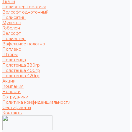
Ткани
Полиэстер тематика
Велсофт однотонный
Полисатин
Мулетон
Гобелен
Велсофт
Полиэстер
Вафельное полотно
Поплекс
Шторы
Полотенца
Полотенца 380гр
Полотенца 400гр
Полотенца 420гр
Акции
Компания
Новости
Сотрудники
Политика конфиденциальности
Сертификаты
Контакты