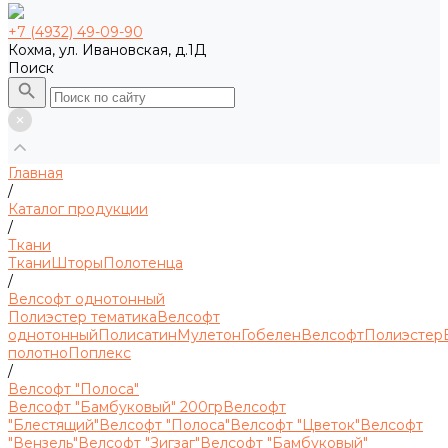
+7 (4932) 49-09-90
Кохма, ул. Ивановская, д.1Д
Поиск
Главная
/
Каталог продукции
/
Ткани
Ткани
Шторы
Полотенца
/
Велсофт однотонный
Полиэстер тематика
Велсофт
однотонный
Полисатин
Мулетон
Гобелен
Велсофт
Полиэстер
полотно
Поплекс
/
Велсофт "Полоса"
Велсофт "Бамбуковый" 200гр
Велсофт
"Блестящий"
Велсофт "Полоса"
Велсофт "Цветок"
Велсофт
"Вензель"
Велсофт "Зигзаг"
Велсофт "Бамбуковый"