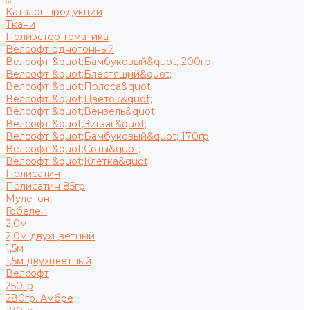
Каталог продукции
Ткани
Полиэстер тематика
Велсофт однотонный
Велсофт &quot;Бамбуковый&quot; 200гр
Велсофт &quot;Блестящий&quot;
Велсофт &quot;Полоса&quot;
Велсофт &quot;Цветок&quot;
Велсофт &quot;Вензель&quot;
Велсофт &quot;Зигзаг&quot;
Велсофт &quot;Бамбуковый&quot; 170гр
Велсофт &quot;Соты&quot;
Велсофт &quot;Клетка&quot;
Полисатин
Полисатин 85гр
Мулетон
Гобелен
2,0м
2,0м двухцветный
1,5м
1,5м двухцветный
Велсофт
250гр
280гр. Амбре