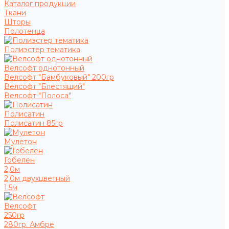
Каталог продукции
Ткани
Шторы
Полотенца
Полиэстер тематика
Велсофт однотонный
Велсофт "Бамбуковый" 200гр
Велсофт "Блестящий"
Велсофт "Полоса"
Полисатин
Полисатин 85гр
Мулетон
Гобелен
2,0м
2,0м двухцветный
1,5м
Велсофт
250гр
280гр. Амбре