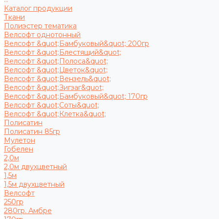
Каталог продукции
Ткани
Полиэстер тематика
Велсофт однотонный
Велсофт &quot;Бамбуковый&quot; 200гр
Велсофт &quot;Блестящий&quot;
Велсофт &quot;Полоса&quot;
Велсофт &quot;Цветок&quot;
Велсофт &quot;Вензель&quot;
Велсофт &quot;Зигзаг&quot;
Велсофт &quot;Бамбуковый&quot; 170гр
Велсофт &quot;Соты&quot;
Велсофт &quot;Клетка&quot;
Полисатин
Полисатин 85гр
Мулетон
Гобелен
2,0м
2,0м двухцветный
1,5м
1,5м двухцветный
Велсофт
250гр
280гр. Амбре