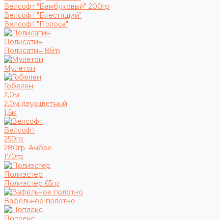
Велсофт "Бамбуковый" 200гр
Велсофт "Блестящий"
Велсофт "Полоса"
Полисатин
Полисатин 85гр
Мулетон
Гобелен
2,0м
2,0м двухцветный
1,5м
Велсофт
250гр
280гр. Амбре
170гр
Полиэстер
Полиэстер 65гр
Вафельное полотно
Поплекс