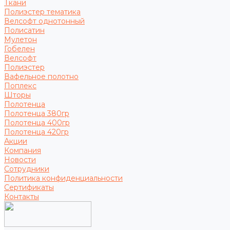
Ткани
Полиэстер тематика
Велсофт однотонный
Полисатин
Мулетон
Гобелен
Велсофт
Полиэстер
Вафельное полотно
Поплекс
Шторы
Полотенца
Полотенца 380гр
Полотенца 400гр
Полотенца 420гр
Акции
Компания
Новости
Сотрудники
Политика конфиденциальности
Сертификаты
Контакты