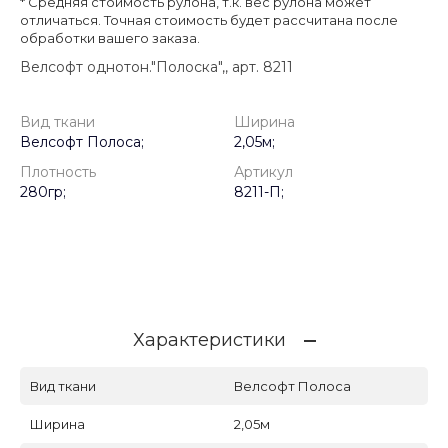
* Cредняя стоимость рулона, т.к. вес рулона может
отличаться. Точная стоимость будет рассчитана после
обработки вашего заказа.
Велсофт однотон."Полоска",, арт. 8211
Вид ткани
Ширина
Велсофт Полоса;
2,05м;
Плотность
Артикул
280гр;
8211-П;
Характеристики
Вид ткани
Велсофт Полоса
Ширина
2,05м