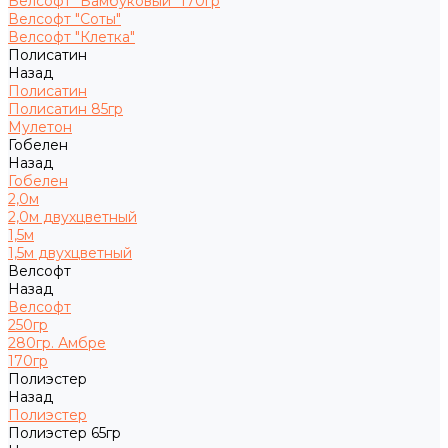
Велсофт "Бамбуковый" 170гр
Велсофт "Соты"
Велсофт "Клетка"
Полисатин
Назад
Полисатин
Полисатин 85гр
Мулетон
Гобелен
Назад
Гобелен
2,0м
2,0м двухцветный
1,5м
1,5м двухцветный
Велсофт
Назад
Велсофт
250гр
280гр. Амбре
170гр
Полиэстер
Назад
Полиэстер
Полиэстер 65гр