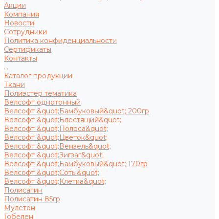
Акции
Компания
Новости
Сотрудники
Политика конфиденциальности
Сертификаты
Контакты
...
Каталог продукции
Ткани
Полиэстер тематика
Велсофт однотонный
Велсофт &quot;Бамбуковый&quot; 200гр
Велсофт &quot;Блестящий&quot;
Велсофт &quot;Полоса&quot;
Велсофт &quot;Цветок&quot;
Велсофт &quot;Вензель&quot;
Велсофт &quot;Зигзаг&quot;
Велсофт &quot;Бамбуковый&quot; 170гр
Велсофт &quot;Соты&quot;
Велсофт &quot;Клетка&quot;
Полисатин
Полисатин 85гр
Мулетон
Гобелен