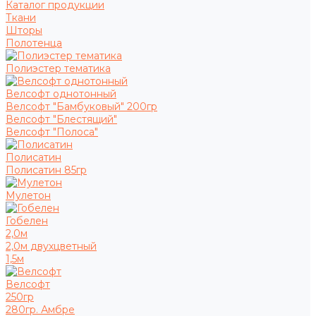
Каталог продукции
Ткани
Шторы
Полотенца
Полиэстер тематика
Велсофт однотонный
Велсофт "Бамбуковый" 200гр
Велсофт "Блестящий"
Велсофт "Полоса"
Полисатин
Полисатин 85гр
Мулетон
Гобелен
2,0м
2,0м двухцветный
1,5м
Велсофт
250гр
280гр. Амбре