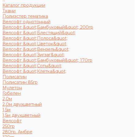
Каталог продукции
Ткани
Полиэстер тематика
Велсофт однотонный
Велсофт &quot;Бамбуковый&quot; 200гр
Велсофт &quot;Блестящий&quot;
Велсофт &quot;Полоса&quot;
Велсофт &quot;Цветок&quot;
Велсофт &quot;Вензель&quot;
Велсофт &quot;Зигзаг&quot;
Велсофт &quot;Бамбуковый&quot; 170гр
Велсофт &quot;Соты&quot;
Велсофт &quot;Клетка&quot;
Полисатин
Полисатин 85гр
Мулетон
Гобелен
2,0м
2,0м двухцветный
1,5м
1,5м двухцветный
Велсофт
250гр
280гр. Амбре