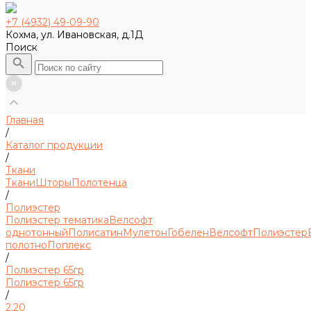
+7 (4932) 49-09-90
Кохма, ул. Ивановская, д.1Д
Поиск
Главная
/
Каталог продукции
/
Ткани
Ткани
Шторы
Полотенца
/
Полиэстер
Полиэстер тематика
Велсофт
однотонный
Полисатин
Мулетон
Гобелен
Велсофт
Полиэстер
полотно
Поплекс
/
Полиэстер 65гр
Полиэстер 65гр
/
2,20