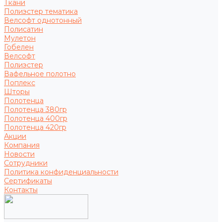
Ткани
Полиэстер тематика
Велсофт однотонный
Полисатин
Мулетон
Гобелен
Велсофт
Полиэстер
Вафельное полотно
Поплекс
Шторы
Полотенца
Полотенца 380гр
Полотенца 400гр
Полотенца 420гр
Акции
Компания
Новости
Сотрудники
Политика конфиденциальности
Сертификаты
Контакты