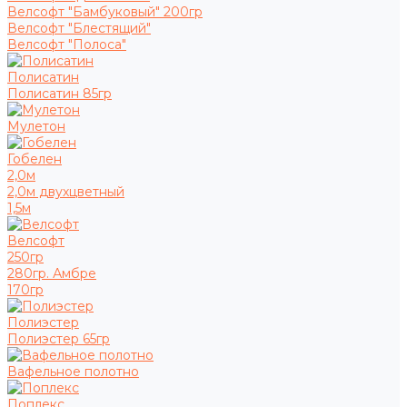
Велсофт "Бамбуковый" 200гр
Велсофт "Блестящий"
Велсофт "Полоса"
Полисатин
Полисатин 85гр
Мулетон
Гобелен
2,0м
2,0м двухцветный
1,5м
Велсофт
250гр
280гр. Амбре
170гр
Полиэстер
Полиэстер 65гр
Вафельное полотно
Поплекс