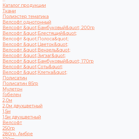
Каталог продукции
Ткани
Полиэстер тематика
Велсофт однотонный
Велсофт &quot;Бамбуковый&quot; 200гр
Велсофт &quot;Блестящий&quot;
Велсофт &quot;Полоса&quot;
Велсофт &quot;Цветок&quot;
Велсофт &quot;Вензель&quot;
Велсофт &quot;Зигзаг&quot;
Велсофт &quot;Бамбуковый&quot; 170гр
Велсофт &quot;Соты&quot;
Велсофт &quot;Клетка&quot;
Полисатин
Полисатин 85гр
Мулетон
Гобелен
2,0м
2,0м двухцветный
1,5м
1,5м двухцветный
Велсофт
250гр
280гр. Амбре