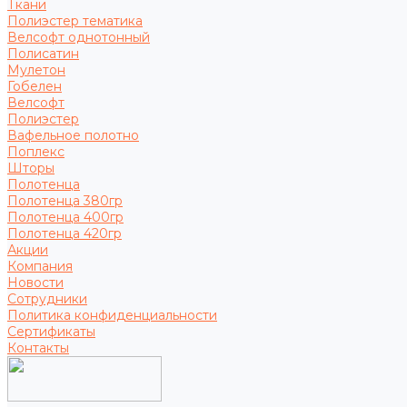
Ткани
Полиэстер тематика
Велсофт однотонный
Полисатин
Мулетон
Гобелен
Велсофт
Полиэстер
Вафельное полотно
Поплекс
Шторы
Полотенца
Полотенца 380гр
Полотенца 400гр
Полотенца 420гр
Акции
Компания
Новости
Сотрудники
Политика конфиденциальности
Сертификаты
Контакты