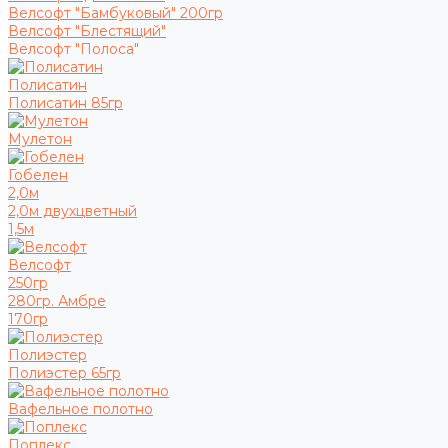
Велсофт "Бамбуковый" 200гр
Велсофт "Блестящий"
Велсофт "Полоса"
Полисатин
Полисатин 85гр
Мулетон
Гобелен
2,0м
2,0м двухцветный
1,5м
Велсофт
250гр
280гр. Амбре
170гр
Полиэстер
Полиэстер 65гр
Вафельное полотно
Поплекс