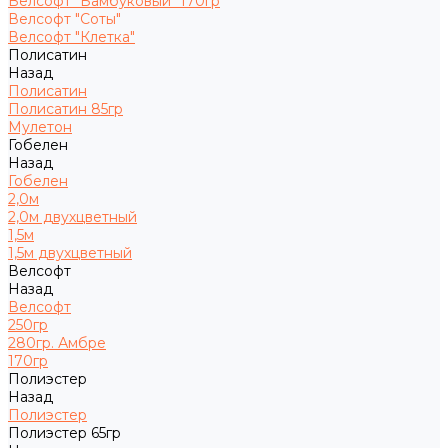
Велсофт "Бамбуковый" 170гр
Велсофт "Соты"
Велсофт "Клетка"
Полисатин
Назад
Полисатин
Полисатин 85гр
Мулетон
Гобелен
Назад
Гобелен
2,0м
2,0м двухцветный
1,5м
1,5м двухцветный
Велсофт
Назад
Велсофт
250гр
280гр. Амбре
170гр
Полиэстер
Назад
Полиэстер
Полиэстер 65гр