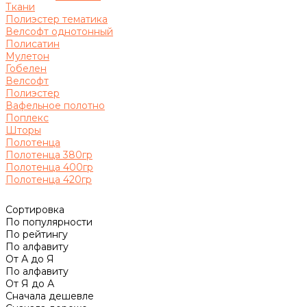
Ткани
Полиэстер тематика
Велсофт однотонный
Полисатин
Мулетон
Гобелен
Велсофт
Полиэстер
Вафельное полотно
Поплекс
Шторы
Полотенца
Полотенца 380гр
Полотенца 400гр
Полотенца 420гр
Сортировка
По популярности
По рейтингу
По алфавиту
От А до Я
По алфавиту
От Я до А
Сначала дешевле