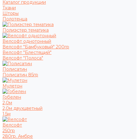
Каталог продукции
Ткани
Шторы
Полотенца
Полиэстер тематика
Велсофт однотонный
Велсофт "Бамбуковый" 200гр
Велсофт "Блестящий"
Велсофт "Полоса"
Полисатин
Полисатин 85гр
Мулетон
Гобелен
2,0м
2,0м двухцветный
1,5м
Велсофт
250гр
280гр. Амбре