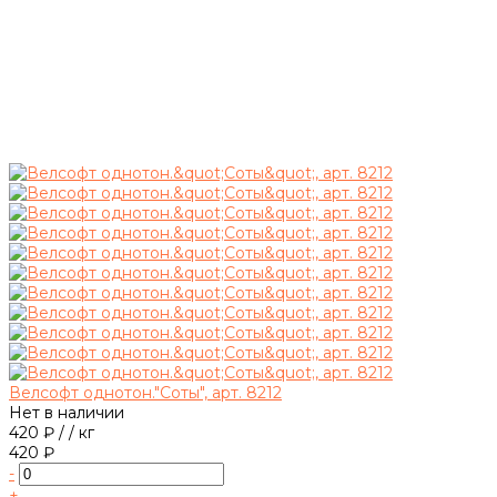
Велсофт однотон."Соты", арт. 8212
Нет в наличии
420 ₽
/
/ кг
420 ₽
-
+