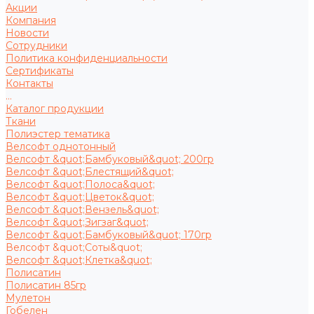
Акции
Компания
Новости
Сотрудники
Политика конфиденциальности
Сертификаты
Контакты
...
Каталог продукции
Ткани
Полиэстер тематика
Велсофт однотонный
Велсофт &quot;Бамбуковый&quot; 200гр
Велсофт &quot;Блестящий&quot;
Велсофт &quot;Полоса&quot;
Велсофт &quot;Цветок&quot;
Велсофт &quot;Вензель&quot;
Велсофт &quot;Зигзаг&quot;
Велсофт &quot;Бамбуковый&quot; 170гр
Велсофт &quot;Соты&quot;
Велсофт &quot;Клетка&quot;
Полисатин
Полисатин 85гр
Мулетон
Гобелен