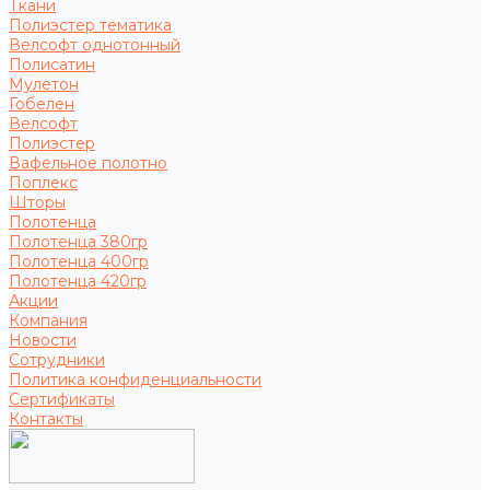
Ткани
Полиэстер тематика
Велсофт однотонный
Полисатин
Мулетон
Гобелен
Велсофт
Полиэстер
Вафельное полотно
Поплекс
Шторы
Полотенца
Полотенца 380гр
Полотенца 400гр
Полотенца 420гр
Акции
Компания
Новости
Сотрудники
Политика конфиденциальности
Сертификаты
Контакты