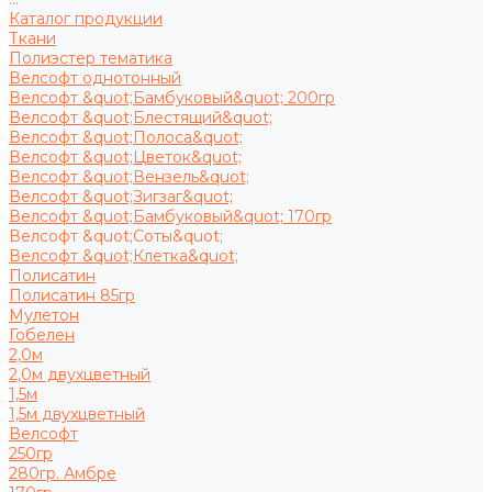
Каталог продукции
Ткани
Полиэстер тематика
Велсофт однотонный
Велсофт &quot;Бамбуковый&quot; 200гр
Велсофт &quot;Блестящий&quot;
Велсофт &quot;Полоса&quot;
Велсофт &quot;Цветок&quot;
Велсофт &quot;Вензель&quot;
Велсофт &quot;Зигзаг&quot;
Велсофт &quot;Бамбуковый&quot; 170гр
Велсофт &quot;Соты&quot;
Велсофт &quot;Клетка&quot;
Полисатин
Полисатин 85гр
Мулетон
Гобелен
2,0м
2,0м двухцветный
1,5м
1,5м двухцветный
Велсофт
250гр
280гр. Амбре