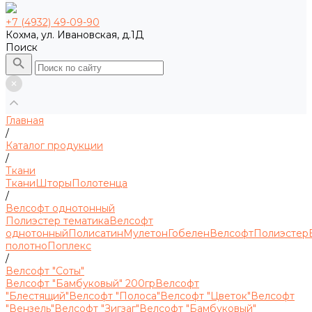
+7 (4932) 49-09-90
Кохма, ул. Ивановская, д.1Д
Поиск
Главная
/
Каталог продукции
/
Ткани
Ткани
Шторы
Полотенца
/
Велсофт однотонный
Полиэстер тематика
Велсофт
однотонный
Полисатин
Мулетон
Гобелен
Велсофт
Полиэстер
полотно
Поплекс
/
Велсофт "Соты"
Велсофт "Бамбуковый" 200гр
Велсофт
"Блестящий"
Велсофт "Полоса"
Велсофт "Цветок"
Велсофт
"Вензель"
Велсофт "Зигзаг"
Велсофт "Бамбуковый"