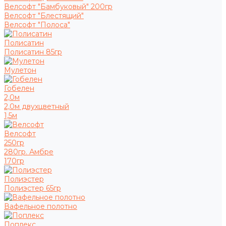
Велсофт "Бамбуковый" 200гр
Велсофт "Блестящий"
Велсофт "Полоса"
Полисатин
Полисатин 85гр
Мулетон
Гобелен
2,0м
2,0м двухцветный
1,5м
Велсофт
250гр
280гр. Амбре
170гр
Полиэстер
Полиэстер 65гр
Вафельное полотно
Поплекс