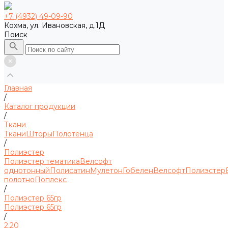
+7 (4932) 49-09-90
Кохма, ул. Ивановская, д.1Д
Поиск
Главная
/
Каталог продукции
/
Ткани
Ткани
Шторы
Полотенца
/
Полиэстер
Полиэстер тематика
Велсофт
однотонный
Полисатин
Мулетон
Гобелен
Велсофт
Полиэстер
полотно
Поплекс
/
Полиэстер 65гр
Полиэстер 65гр
/
2,20