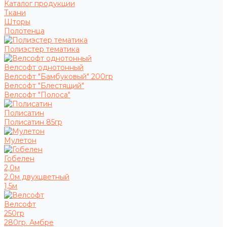
Каталог продукции
Ткани
Шторы
Полотенца
Полиэстер тематика
Велсофт однотонный
Велсофт "Бамбуковый" 200гр
Велсофт "Блестящий"
Велсофт "Полоса"
Полисатин
Полисатин 85гр
Мулетон
Гобелен
2,0м
2,0м двухцветный
1,5м
Велсофт
250гр
280гр. Амбре