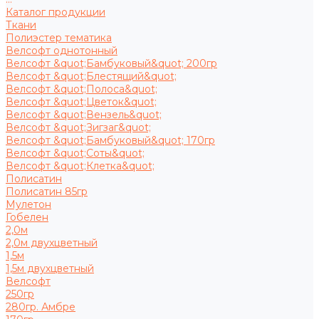
Каталог продукции
Ткани
Полиэстер тематика
Велсофт однотонный
Велсофт &quot;Бамбуковый&quot; 200гр
Велсофт &quot;Блестящий&quot;
Велсофт &quot;Полоса&quot;
Велсофт &quot;Цветок&quot;
Велсофт &quot;Вензель&quot;
Велсофт &quot;Зигзаг&quot;
Велсофт &quot;Бамбуковый&quot; 170гр
Велсофт &quot;Соты&quot;
Велсофт &quot;Клетка&quot;
Полисатин
Полисатин 85гр
Мулетон
Гобелен
2,0м
2,0м двухцветный
1,5м
1,5м двухцветный
Велсофт
250гр
280гр. Амбре