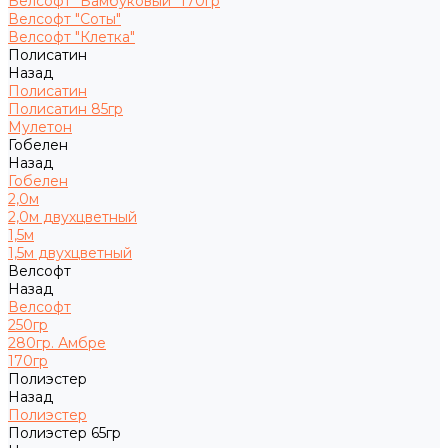
Велсофт "Бамбуковый" 170гр
Велсофт "Соты"
Велсофт "Клетка"
Полисатин
Назад
Полисатин
Полисатин 85гр
Мулетон
Гобелен
Назад
Гобелен
2,0м
2,0м двухцветный
1,5м
1,5м двухцветный
Велсофт
Назад
Велсофт
250гр
280гр. Амбре
170гр
Полиэстер
Назад
Полиэстер
Полиэстер 65гр