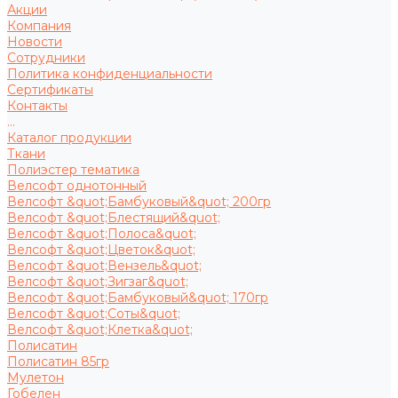
Акции
Компания
Новости
Сотрудники
Политика конфиденциальности
Сертификаты
Контакты
...
Каталог продукции
Ткани
Полиэстер тематика
Велсофт однотонный
Велсофт &quot;Бамбуковый&quot; 200гр
Велсофт &quot;Блестящий&quot;
Велсофт &quot;Полоса&quot;
Велсофт &quot;Цветок&quot;
Велсофт &quot;Вензель&quot;
Велсофт &quot;Зигзаг&quot;
Велсофт &quot;Бамбуковый&quot; 170гр
Велсофт &quot;Соты&quot;
Велсофт &quot;Клетка&quot;
Полисатин
Полисатин 85гр
Мулетон
Гобелен