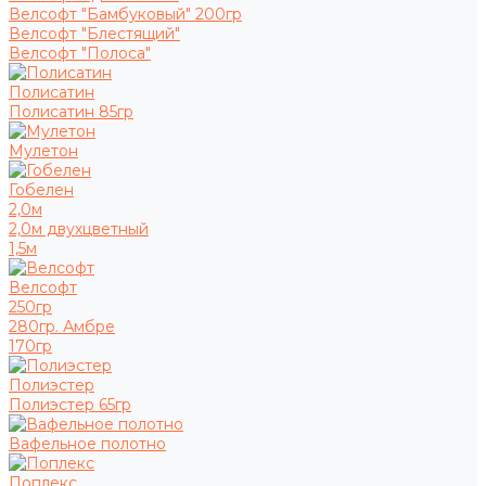
Велсофт "Бамбуковый" 200гр
Велсофт "Блестящий"
Велсофт "Полоса"
Полисатин
Полисатин 85гр
Мулетон
Гобелен
2,0м
2,0м двухцветный
1,5м
Велсофт
250гр
280гр. Амбре
170гр
Полиэстер
Полиэстер 65гр
Вафельное полотно
Поплекс