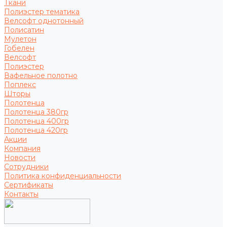
Ткани
Полиэстер тематика
Велсофт однотонный
Полисатин
Мулетон
Гобелен
Велсофт
Полиэстер
Вафельное полотно
Поплекс
Шторы
Полотенца
Полотенца 380гр
Полотенца 400гр
Полотенца 420гр
Акции
Компания
Новости
Сотрудники
Политика конфиденциальности
Сертификаты
Контакты