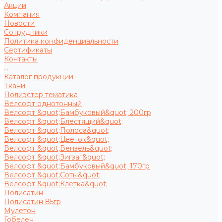
Акции
Компания
Новости
Сотрудники
Политика конфиденциальности
Сертификаты
Контакты
...
Каталог продукции
Ткани
Полиэстер тематика
Велсофт однотонный
Велсофт &quot;Бамбуковый&quot; 200гр
Велсофт &quot;Блестящий&quot;
Велсофт &quot;Полоса&quot;
Велсофт &quot;Цветок&quot;
Велсофт &quot;Вензель&quot;
Велсофт &quot;Зигзаг&quot;
Велсофт &quot;Бамбуковый&quot; 170гр
Велсофт &quot;Соты&quot;
Велсофт &quot;Клетка&quot;
Полисатин
Полисатин 85гр
Мулетон
Гобелен