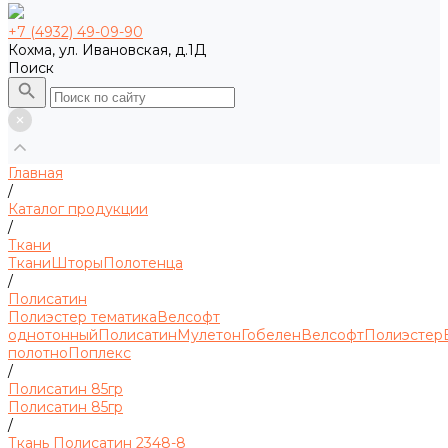
+7 (4932) 49-09-90
Кохма, ул. Ивановская, д.1Д
Поиск
Главная
/
Каталог продукции
/
Ткани
Ткани
Шторы
Полотенца
/
Полисатин
Полиэстер тематика
Велсофт
однотонный
Полисатин
Мулетон
Гобелен
Велсофт
Полиэстер
полотно
Поплекс
/
Полисатин 85гр
Полисатин 85гр
/
Ткань Полисатин 2348-8