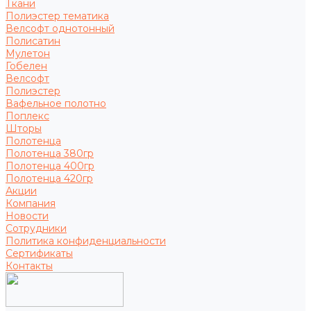
Ткани
Полиэстер тематика
Велсофт однотонный
Полисатин
Мулетон
Гобелен
Велсофт
Полиэстер
Вафельное полотно
Поплекс
Шторы
Полотенца
Полотенца 380гр
Полотенца 400гр
Полотенца 420гр
Акции
Компания
Новости
Сотрудники
Политика конфиденциальности
Сертификаты
Контакты