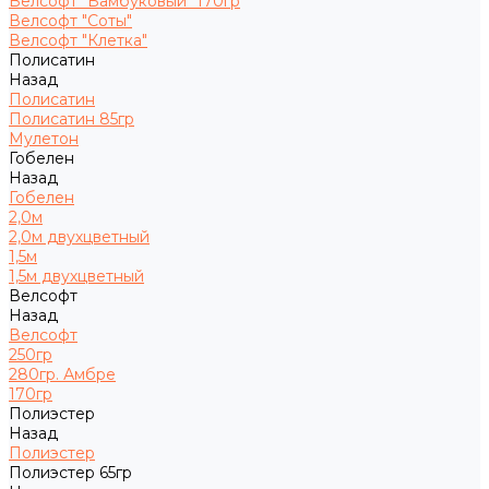
Велсофт "Бамбуковый" 170гр
Велсофт "Соты"
Велсофт "Клетка"
Полисатин
Назад
Полисатин
Полисатин 85гр
Мулетон
Гобелен
Назад
Гобелен
2,0м
2,0м двухцветный
1,5м
1,5м двухцветный
Велсофт
Назад
Велсофт
250гр
280гр. Амбре
170гр
Полиэстер
Назад
Полиэстер
Полиэстер 65гр