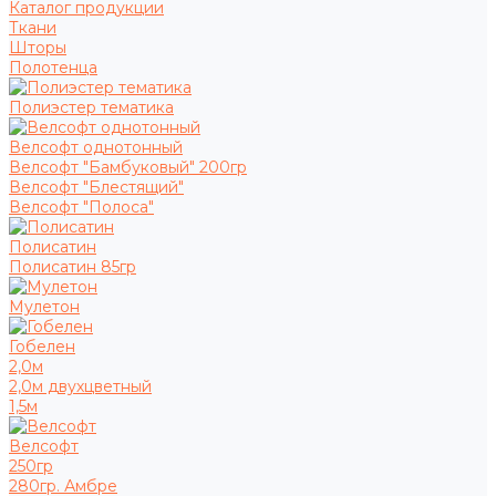
Каталог продукции
Ткани
Шторы
Полотенца
Полиэстер тематика
Велсофт однотонный
Велсофт "Бамбуковый" 200гр
Велсофт "Блестящий"
Велсофт "Полоса"
Полисатин
Полисатин 85гр
Мулетон
Гобелен
2,0м
2,0м двухцветный
1,5м
Велсофт
250гр
280гр. Амбре