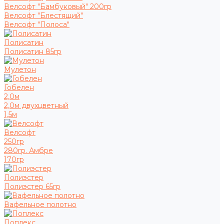
Велсофт "Бамбуковый" 200гр
Велсофт "Блестящий"
Велсофт "Полоса"
Полисатин
Полисатин 85гр
Мулетон
Гобелен
2,0м
2,0м двухцветный
1,5м
Велсофт
250гр
280гр. Амбре
170гр
Полиэстер
Полиэстер 65гр
Вафельное полотно
Поплекс