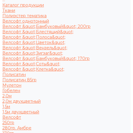
Каталог продукции
Ткани
Полиэстер тематика
Велсофт однотонный
Велсофт &quot;Бамбуковый&quot; 200гр
Велсофт &quot;Блестящий&quot;
Велсофт &quot;Полоса&quot;
Велсофт &quot;Цветок&quot;
Велсофт &quot;Вензель&quot;
Велсофт &quot;Зигзаг&quot;
Велсофт &quot;Бамбуковый&quot; 170гр
Велсофт &quot;Соты&quot;
Велсофт &quot;Клетка&quot;
Полисатин
Полисатин 85гр
Мулетон
Гобелен
2,0м
2,0м двухцветный
1,5м
1,5м двухцветный
Велсофт
250гр
280гр. Амбре