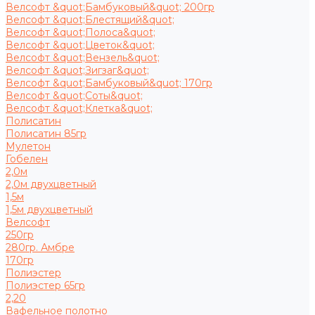
Велсофт &quot;Бамбуковый&quot; 200гр
Велсофт &quot;Блестящий&quot;
Велсофт &quot;Полоса&quot;
Велсофт &quot;Цветок&quot;
Велсофт &quot;Вензель&quot;
Велсофт &quot;Зигзаг&quot;
Велсофт &quot;Бамбуковый&quot; 170гр
Велсофт &quot;Соты&quot;
Велсофт &quot;Клетка&quot;
Полисатин
Полисатин 85гр
Мулетон
Гобелен
2,0м
2,0м двухцветный
1,5м
1,5м двухцветный
Велсофт
250гр
280гр. Амбре
170гр
Полиэстер
Полиэстер 65гр
2,20
Вафельное полотно