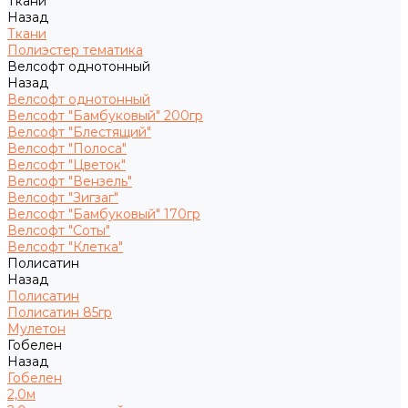
Ткани
Назад
Ткани
Полиэстер тематика
Велсофт однотонный
Назад
Велсофт однотонный
Велсофт "Бамбуковый" 200гр
Велсофт "Блестящий"
Велсофт "Полоса"
Велсофт "Цветок"
Велсофт "Вензель"
Велсофт "Зигзаг"
Велсофт "Бамбуковый" 170гр
Велсофт "Соты"
Велсофт "Клетка"
Полисатин
Назад
Полисатин
Полисатин 85гр
Мулетон
Гобелен
Назад
Гобелен
2,0м