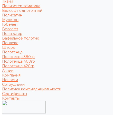
Ткани
Полиэстер тематика
Велсофт однотонный
Полисатин
Мулетон
Гобелен
Велсофт
Полиэстер
Вафельное полотно
Поплекс
Шторы
Полотенца
Полотенца 380гр
Полотенца 400гр
Полотенца 420гр
Акции
Компания
Новости
Сотрудники
Политика конфиденциальности
Сертификаты
Контакты