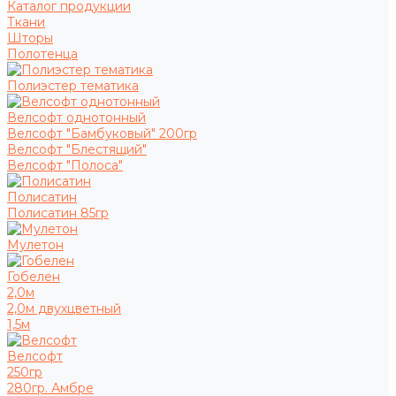
Каталог продукции
Ткани
Шторы
Полотенца
Полиэстер тематика
Велсофт однотонный
Велсофт "Бамбуковый" 200гр
Велсофт "Блестящий"
Велсофт "Полоса"
Полисатин
Полисатин 85гр
Мулетон
Гобелен
2,0м
2,0м двухцветный
1,5м
Велсофт
250гр
280гр. Амбре