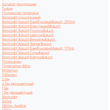
Каталог продукции
Ткани
Полиэстер тематика
Велсофт однотонный
Велсофт &quot;Бамбуковый&quot; 200гр
Велсофт &quot;Блестящий&quot;
Велсофт &quot;Полоса&quot;
Велсофт &quot;Цветок&quot;
Велсофт &quot;Вензель&quot;
Велсофт &quot;Зигзаг&quot;
Велсофт &quot;Бамбуковый&quot; 170гр
Велсофт &quot;Соты&quot;
Велсофт &quot;Клетка&quot;
Полисатин
Полисатин 85гр
Мулетон
Гобелен
2,0м
2,0м двухцветный
1,5м
1,5м двухцветный
Велсофт
250гр
280гр. Амбре