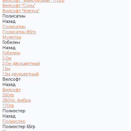
Велсофт "Бамбуковый" 170гр
Велсофт "Соты"
Велсофт "Клетка"
Полисатин
Назад
Полисатин
Полисатин 85гр
Мулетон
Гобелен
Назад
Гобелен
2,0м
2,0м двухцветный
1,5м
1,5м двухцветный
Велсофт
Назад
Велсофт
250гр
280гр. Амбре
170гр
Полиэстер
Назад
Полиэстер
Полиэстер 65гр