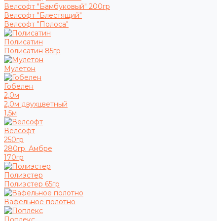
Велсофт "Бамбуковый" 200гр
Велсофт "Блестящий"
Велсофт "Полоса"
Полисатин
Полисатин 85гр
Мулетон
Гобелен
2,0м
2,0м двухцветный
1,5м
Велсофт
250гр
280гр. Амбре
170гр
Полиэстер
Полиэстер 65гр
Вафельное полотно
Поплекс