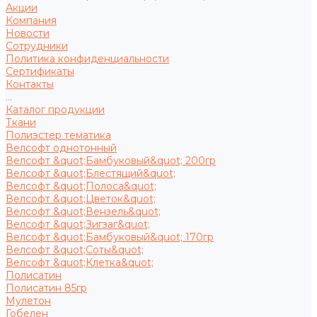
Акции
Компания
Новости
Сотрудники
Политика конфиденциальности
Сертификаты
Контакты
...
Каталог продукции
Ткани
Полиэстер тематика
Велсофт однотонный
Велсофт &quot;Бамбуковый&quot; 200гр
Велсофт &quot;Блестящий&quot;
Велсофт &quot;Полоса&quot;
Велсофт &quot;Цветок&quot;
Велсофт &quot;Вензель&quot;
Велсофт &quot;Зигзаг&quot;
Велсофт &quot;Бамбуковый&quot; 170гр
Велсофт &quot;Соты&quot;
Велсофт &quot;Клетка&quot;
Полисатин
Полисатин 85гр
Мулетон
Гобелен