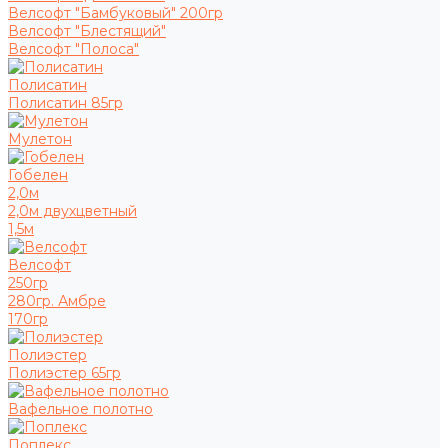
Велсофт "Бамбуковый" 200гр
Велсофт "Блестящий"
Велсофт "Полоса"
Полисатин
Полисатин 85гр
Мулетон
Гобелен
2,0м
2,0м двухцветный
1,5м
Велсофт
250гр
280гр. Амбре
170гр
Полиэстер
Полиэстер 65гр
Вафельное полотно
Поплекс