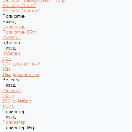
Велсофт "Бамбуковый" 170гр
Велсофт "Соты"
Велсофт "Клетка"
Полисатин
Назад
Полисатин
Полисатин 85гр
Мулетон
Гобелен
Назад
Гобелен
2,0м
2,0м двухцветный
1,5м
1,5м двухцветный
Велсофт
Назад
Велсофт
250гр
280гр. Амбре
170гр
Полиэстер
Назад
Полиэстер
Полиэстер 65гр