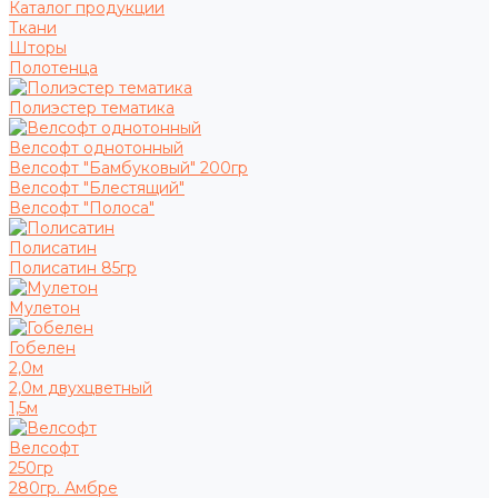
Каталог продукции
Ткани
Шторы
Полотенца
Полиэстер тематика
Велсофт однотонный
Велсофт "Бамбуковый" 200гр
Велсофт "Блестящий"
Велсофт "Полоса"
Полисатин
Полисатин 85гр
Мулетон
Гобелен
2,0м
2,0м двухцветный
1,5м
Велсофт
250гр
280гр. Амбре