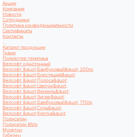
Акции
Компания
Новости
Сотрудники
Политика конфиденциальности
Сертификаты
Контакты
...
Каталог продукции
Ткани
Полиэстер тематика
Велсофт однотонный
Велсофт &quot;Бамбуковый&quot; 200гр
Велсофт &quot;Блестящий&quot;
Велсофт &quot;Полоса&quot;
Велсофт &quot;Цветок&quot;
Велсофт &quot;Вензель&quot;
Велсофт &quot;Зигзаг&quot;
Велсофт &quot;Бамбуковый&quot; 170гр
Велсофт &quot;Соты&quot;
Велсофт &quot;Клетка&quot;
Полисатин
Полисатин 85гр
Мулетон
Гобелен