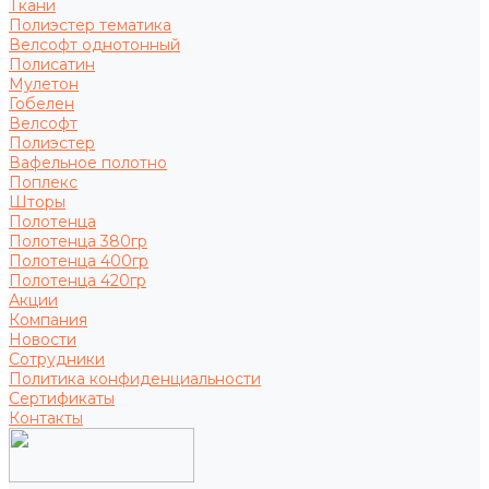
Ткани
Полиэстер тематика
Велсофт однотонный
Полисатин
Мулетон
Гобелен
Велсофт
Полиэстер
Вафельное полотно
Поплекс
Шторы
Полотенца
Полотенца 380гр
Полотенца 400гр
Полотенца 420гр
Акции
Компания
Новости
Сотрудники
Политика конфиденциальности
Сертификаты
Контакты