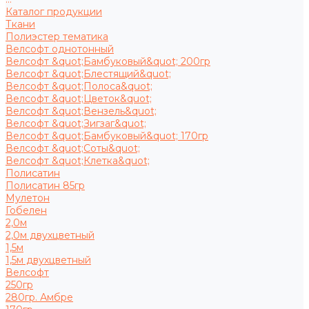
Каталог продукции
Ткани
Полиэстер тематика
Велсофт однотонный
Велсофт &quot;Бамбуковый&quot; 200гр
Велсофт &quot;Блестящий&quot;
Велсофт &quot;Полоса&quot;
Велсофт &quot;Цветок&quot;
Велсофт &quot;Вензель&quot;
Велсофт &quot;Зигзаг&quot;
Велсофт &quot;Бамбуковый&quot; 170гр
Велсофт &quot;Соты&quot;
Велсофт &quot;Клетка&quot;
Полисатин
Полисатин 85гр
Мулетон
Гобелен
2,0м
2,0м двухцветный
1,5м
1,5м двухцветный
Велсофт
250гр
280гр. Амбре