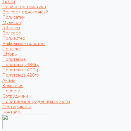
Ткани
Полиэстер тематика
Велсофт однотонный
Полисатин
Мулетон
Гобелен
Велсофт
Полиэстер
Вафельное полотно
Поплекс
Шторы
Полотенца
Полотенца 380гр
Полотенца 400гр
Полотенца 420гр
Акции
Компания
Новости
Сотрудники
Политика конфиденциальности
Сертификаты
Контакты