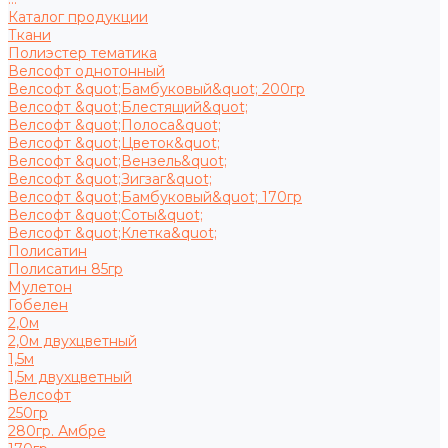
Каталог продукции
Ткани
Полиэстер тематика
Велсофт однотонный
Велсофт &quot;Бамбуковый&quot; 200гр
Велсофт &quot;Блестящий&quot;
Велсофт &quot;Полоса&quot;
Велсофт &quot;Цветок&quot;
Велсофт &quot;Вензель&quot;
Велсофт &quot;Зигзаг&quot;
Велсофт &quot;Бамбуковый&quot; 170гр
Велсофт &quot;Соты&quot;
Велсофт &quot;Клетка&quot;
Полисатин
Полисатин 85гр
Мулетон
Гобелен
2,0м
2,0м двухцветный
1,5м
1,5м двухцветный
Велсофт
250гр
280гр. Амбре