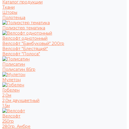
Каталог продукции
Ткани
Шторы
Полотенца
Полиэстер тематика
Велсофт однотонный
Велсофт "Бамбуковый" 200гр
Велсофт "Блестящий"
Велсофт "Полоса"
Полисатин
Полисатин 85гр
Мулетон
Гобелен
2,0м
2,0м двухцветный
1,5м
Велсофт
250гр
280гр. Амбре