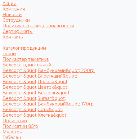
Акции
Компания
Новости
Сотрудники
Политика конфиденциальности
Сертификаты
Контакты
...
Каталог продукции
Ткани
Полиэстер тематика
Велсофт однотонный
Велсофт &quot;Бамбуковый&quot; 200гр
Велсофт &quot;Блестящий&quot;
Велсофт &quot;Полоса&quot;
Велсофт &quot;Цветок&quot;
Велсофт &quot;Вензель&quot;
Велсофт &quot;Зигзаг&quot;
Велсофт &quot;Бамбуковый&quot; 170гр
Велсофт &quot;Соты&quot;
Велсофт &quot;Клетка&quot;
Полисатин
Полисатин 85гр
Мулетон
Гобелен