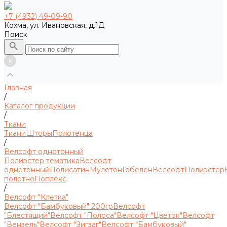
+7 (4932) 49-09-90
Кохма, ул. Ивановская, д.1Д
Поиск
Главная
/
Каталог продукции
/
Ткани
Ткани
Шторы
Полотенца
/
Велсофт однотонный
Полиэстер тематика
Велсофт
однотонный
Полисатин
Мулетон
Гобелен
Велсофт
Полиэстер
полотно
Поплекс
/
Велсофт "Клетка"
Велсофт "Бамбуковый" 200гр
Велсофт
"Блестящий"
Велсофт "Полоса"
Велсофт "Цветок"
Велсофт
"Вензель"
Велсофт "Зигзаг"
Велсофт "Бамбуковый"