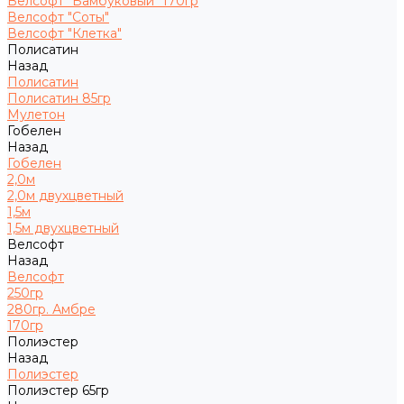
Велсофт "Бамбуковый" 170гр
Велсофт "Соты"
Велсофт "Клетка"
Полисатин
Назад
Полисатин
Полисатин 85гр
Мулетон
Гобелен
Назад
Гобелен
2,0м
2,0м двухцветный
1,5м
1,5м двухцветный
Велсофт
Назад
Велсофт
250гр
280гр. Амбре
170гр
Полиэстер
Назад
Полиэстер
Полиэстер 65гр