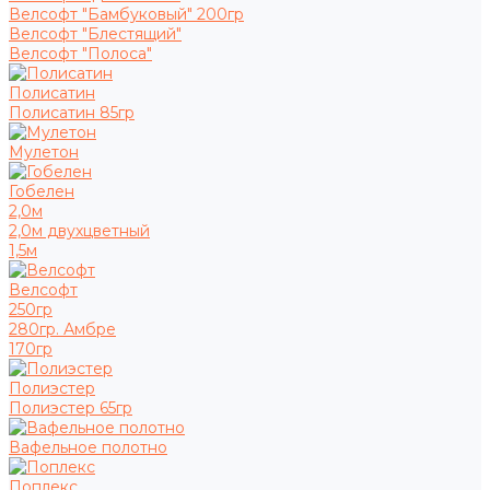
Велсофт "Бамбуковый" 200гр
Велсофт "Блестящий"
Велсофт "Полоса"
Полисатин
Полисатин 85гр
Мулетон
Гобелен
2,0м
2,0м двухцветный
1,5м
Велсофт
250гр
280гр. Амбре
170гр
Полиэстер
Полиэстер 65гр
Вафельное полотно
Поплекс