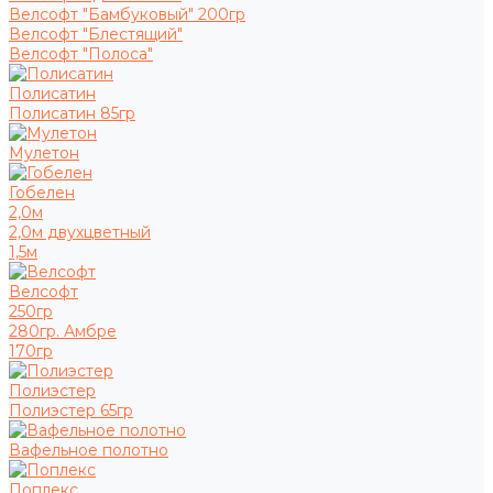
Велсофт "Бамбуковый" 200гр
Велсофт "Блестящий"
Велсофт "Полоса"
Полисатин
Полисатин 85гр
Мулетон
Гобелен
2,0м
2,0м двухцветный
1,5м
Велсофт
250гр
280гр. Амбре
170гр
Полиэстер
Полиэстер 65гр
Вафельное полотно
Поплекс