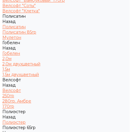
Велсофт "Бамбуковый" 170гр
Велсофт "Соты"
Велсофт "Клетка"
Полисатин
Назад
Полисатин
Полисатин 85гр
Мулетон
Гобелен
Назад
Гобелен
2,0м
2,0м двухцветный
1,5м
1,5м двухцветный
Велсофт
Назад
Велсофт
250гр
280гр. Амбре
170гр
Полиэстер
Назад
Полиэстер
Полиэстер 65гр