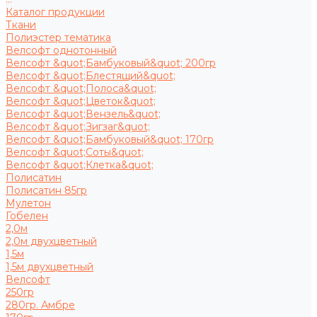
Каталог продукции
Ткани
Полиэстер тематика
Велсофт однотонный
Велсофт &quot;Бамбуковый&quot; 200гр
Велсофт &quot;Блестящий&quot;
Велсофт &quot;Полоса&quot;
Велсофт &quot;Цветок&quot;
Велсофт &quot;Вензель&quot;
Велсофт &quot;Зигзаг&quot;
Велсофт &quot;Бамбуковый&quot; 170гр
Велсофт &quot;Соты&quot;
Велсофт &quot;Клетка&quot;
Полисатин
Полисатин 85гр
Мулетон
Гобелен
2,0м
2,0м двухцветный
1,5м
1,5м двухцветный
Велсофт
250гр
280гр. Амбре