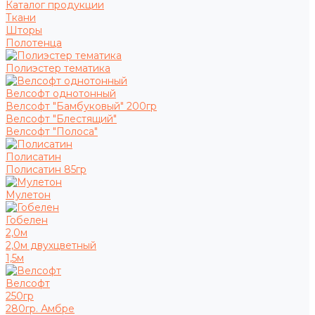
Каталог продукции
Ткани
Шторы
Полотенца
Полиэстер тематика
Велсофт однотонный
Велсофт "Бамбуковый" 200гр
Велсофт "Блестящий"
Велсофт "Полоса"
Полисатин
Полисатин 85гр
Мулетон
Гобелен
2,0м
2,0м двухцветный
1,5м
Велсофт
250гр
280гр. Амбре