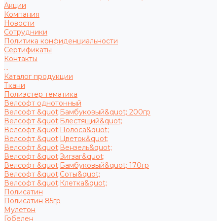
Акции
Компания
Новости
Сотрудники
Политика конфиденциальности
Сертификаты
Контакты
...
Каталог продукции
Ткани
Полиэстер тематика
Велсофт однотонный
Велсофт &quot;Бамбуковый&quot; 200гр
Велсофт &quot;Блестящий&quot;
Велсофт &quot;Полоса&quot;
Велсофт &quot;Цветок&quot;
Велсофт &quot;Вензель&quot;
Велсофт &quot;Зигзаг&quot;
Велсофт &quot;Бамбуковый&quot; 170гр
Велсофт &quot;Соты&quot;
Велсофт &quot;Клетка&quot;
Полисатин
Полисатин 85гр
Мулетон
Гобелен