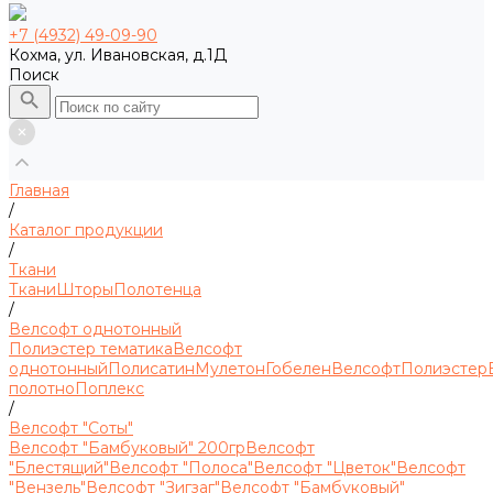
+7 (4932) 49-09-90
Кохма, ул. Ивановская, д.1Д
Поиск
Главная
/
Каталог продукции
/
Ткани
Ткани
Шторы
Полотенца
/
Велсофт однотонный
Полиэстер тематика
Велсофт
однотонный
Полисатин
Мулетон
Гобелен
Велсофт
Полиэстер
полотно
Поплекс
/
Велсофт "Соты"
Велсофт "Бамбуковый" 200гр
Велсофт
"Блестящий"
Велсофт "Полоса"
Велсофт "Цветок"
Велсофт
"Вензель"
Велсофт "Зигзаг"
Велсофт "Бамбуковый"