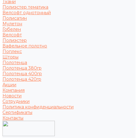
Ткани
Полиэстер тематика
Велсофт однотонный
Полисатин
Мулетон
Гобелен
Велсофт
Полиэстер
Вафельное полотно
Поплекс
Шторы
Полотенца
Полотенца 380гр
Полотенца 400гр
Полотенца 420гр
Акции
Компания
Новости
Сотрудники
Политика конфиденциальности
Сертификаты
Контакты