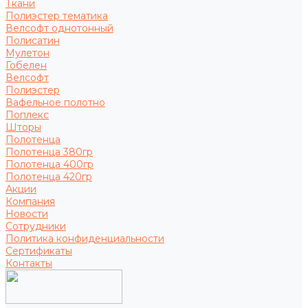
Ткани
Полиэстер тематика
Велсофт однотонный
Полисатин
Мулетон
Гобелен
Велсофт
Полиэстер
Вафельное полотно
Поплекс
Шторы
Полотенца
Полотенца 380гр
Полотенца 400гр
Полотенца 420гр
Акции
Компания
Новости
Сотрудники
Политика конфиденциальности
Сертификаты
Контакты