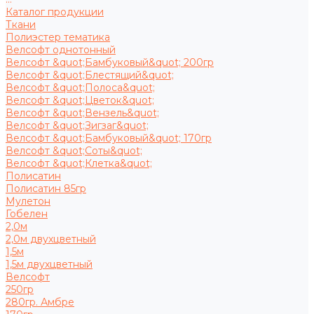
Каталог продукции
Ткани
Полиэстер тематика
Велсофт однотонный
Велсофт &quot;Бамбуковый&quot; 200гр
Велсофт &quot;Блестящий&quot;
Велсофт &quot;Полоса&quot;
Велсофт &quot;Цветок&quot;
Велсофт &quot;Вензель&quot;
Велсофт &quot;Зигзаг&quot;
Велсофт &quot;Бамбуковый&quot; 170гр
Велсофт &quot;Соты&quot;
Велсофт &quot;Клетка&quot;
Полисатин
Полисатин 85гр
Мулетон
Гобелен
2,0м
2,0м двухцветный
1,5м
1,5м двухцветный
Велсофт
250гр
280гр. Амбре