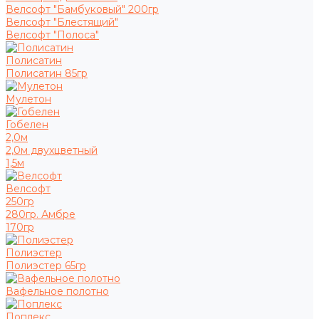
Велсофт "Бамбуковый" 200гр
Велсофт "Блестящий"
Велсофт "Полоса"
Полисатин
Полисатин 85гр
Мулетон
Гобелен
2,0м
2,0м двухцветный
1,5м
Велсофт
250гр
280гр. Амбре
170гр
Полиэстер
Полиэстер 65гр
Вафельное полотно
Поплекс