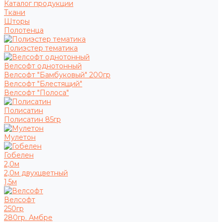
Каталог продукции
Ткани
Шторы
Полотенца
Полиэстер тематика
Велсофт однотонный
Велсофт "Бамбуковый" 200гр
Велсофт "Блестящий"
Велсофт "Полоса"
Полисатин
Полисатин 85гр
Мулетон
Гобелен
2,0м
2,0м двухцветный
1,5м
Велсофт
250гр
280гр. Амбре