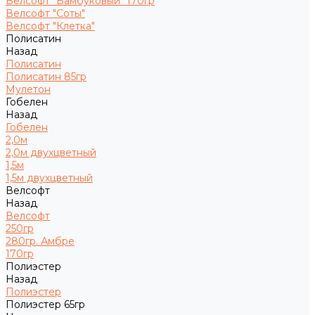
Велсофт "Бамбуковый" 170гр
Велсофт "Соты"
Велсофт "Клетка"
Полисатин
Назад
Полисатин
Полисатин 85гр
Мулетон
Гобелен
Назад
Гобелен
2,0м
2,0м двухцветный
1,5м
1,5м двухцветный
Велсофт
Назад
Велсофт
250гр
280гр. Амбре
170гр
Полиэстер
Назад
Полиэстер
Полиэстер 65гр