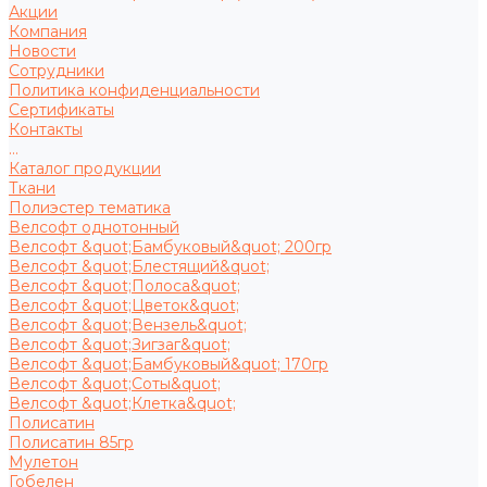
Акции
Компания
Новости
Сотрудники
Политика конфиденциальности
Сертификаты
Контакты
...
Каталог продукции
Ткани
Полиэстер тематика
Велсофт однотонный
Велсофт &quot;Бамбуковый&quot; 200гр
Велсофт &quot;Блестящий&quot;
Велсофт &quot;Полоса&quot;
Велсофт &quot;Цветок&quot;
Велсофт &quot;Вензель&quot;
Велсофт &quot;Зигзаг&quot;
Велсофт &quot;Бамбуковый&quot; 170гр
Велсофт &quot;Соты&quot;
Велсофт &quot;Клетка&quot;
Полисатин
Полисатин 85гр
Мулетон
Гобелен