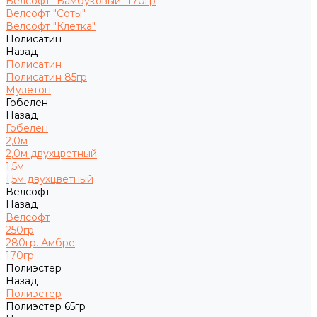
Велсофт "Бамбуковый" 170гр
Велсофт "Соты"
Велсофт "Клетка"
Полисатин
Назад
Полисатин
Полисатин 85гр
Мулетон
Гобелен
Назад
Гобелен
2,0м
2,0м двухцветный
1,5м
1,5м двухцветный
Велсофт
Назад
Велсофт
250гр
280гр. Амбре
170гр
Полиэстер
Назад
Полиэстер
Полиэстер 65гр