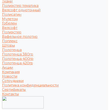
Ткани
Полиэстер тематика
Велсофт однотонный
Полисатин
Мулетон
Гобелен
Велсофт
Полиэстер
Вафельное полотно
Поплекс
Шторы
Полотенца
Полотенца 380гр
Полотенца 400гр
Полотенца 420гр
Акции
Компания
Новости
Сотрудники
Политика конфиденциальности
Сертификаты
Контакты