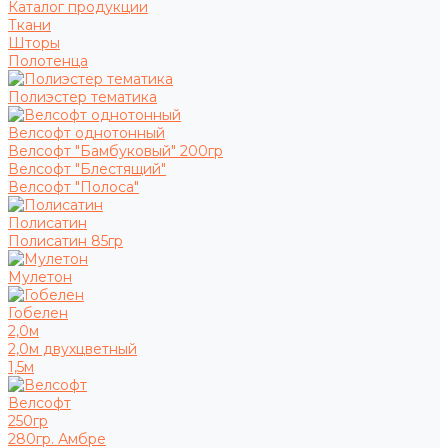
Каталог продукции
Ткани
Шторы
Полотенца
Полиэстер тематика
Велсофт однотонный
Велсофт "Бамбуковый" 200гр
Велсофт "Блестящий"
Велсофт "Полоса"
Полисатин
Полисатин 85гр
Мулетон
Гобелен
2,0м
2,0м двухцветный
1,5м
Велсофт
250гр
280гр. Амбре