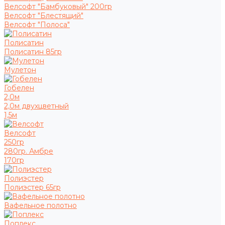
Велсофт "Бамбуковый" 200гр
Велсофт "Блестящий"
Велсофт "Полоса"
Полисатин
Полисатин 85гр
Мулетон
Гобелен
2,0м
2,0м двухцветный
1,5м
Велсофт
250гр
280гр. Амбре
170гр
Полиэстер
Полиэстер 65гр
Вафельное полотно
Поплекс