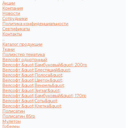
Акции
Компания
Новости
Сотрудники
Политика конфиденциальности
Сертификаты
Контакты
...
Каталог продукции
Ткани
Полиэстер тематика
Велсофт однотонный
Велсофт &quot;Бамбуковый&quot; 200гр
Велсофт &quot;Блестящий&quot;
Велсофт &quot;Полоса&quot;
Велсофт &quot;Цветок&quot;
Велсофт &quot;Вензель&quot;
Велсофт &quot;Зигзаг&quot;
Велсофт &quot;Бамбуковый&quot; 170гр
Велсофт &quot;Соты&quot;
Велсофт &quot;Клетка&quot;
Полисатин
Полисатин 85гр
Мулетон
Гобелен