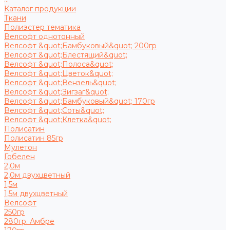
Каталог продукции
Ткани
Полиэстер тематика
Велсофт однотонный
Велсофт &quot;Бамбуковый&quot; 200гр
Велсофт &quot;Блестящий&quot;
Велсофт &quot;Полоса&quot;
Велсофт &quot;Цветок&quot;
Велсофт &quot;Вензель&quot;
Велсофт &quot;Зигзаг&quot;
Велсофт &quot;Бамбуковый&quot; 170гр
Велсофт &quot;Соты&quot;
Велсофт &quot;Клетка&quot;
Полисатин
Полисатин 85гр
Мулетон
Гобелен
2,0м
2,0м двухцветный
1,5м
1,5м двухцветный
Велсофт
250гр
280гр. Амбре